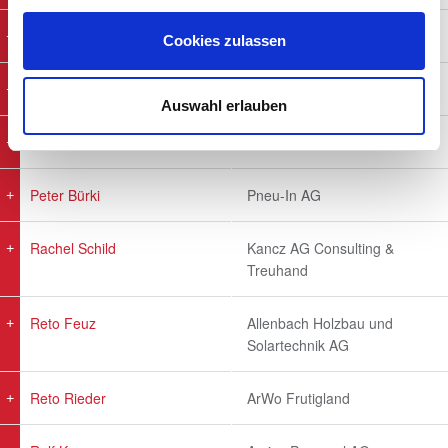
Martin Ruprecht
Ruprecht Möbeldesign GmbH
Cookies zulassen
Melanie Ruppen
Optik Bouvier AG
Auswahl erlauben
Patric Gerber
Villa Casa AG
Peter Bürki
Pneu-In AG
Rachel Schild
Kancz AG Consulting &
Treuhand
Reto Feuz
Allenbach Holzbau und
Solartechnik AG
Reto Rieder
ArWo Frutigland