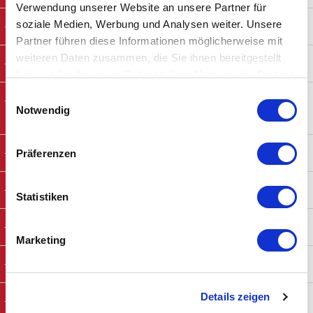
Verwendung unserer Website an unsere Partner für
soziale Medien, Werbung und Analysen weiter. Unsere
Christian Roth
Pro Auto Worb
Partner führen diese Informationen möglicherweise mit
weiteren Daten zusammen, die Sie ihnen bereitgestellt
Christoph Feuz
W. Tschabold AG
haben oder die sie im Rahmen Ihrer Nutzung der Dienste
gesammelt haben.
Einwilligungsauswahl
Granit Gashi
Poseidon Dienstleistungen
Notwendig
GmbH
Jason Maurer
Allianz Suisse
Präferenzen
Jonas Zehnder
Gartenhelden GmbH
Statistiken
Marc Badertscher
Notariat Lüthi
Marketing
Marco Fluri
Brügger Keramik AG
Details zeigen
Martin Manrecaj
Hansen AG