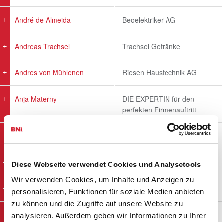
André de Almeida
Beoelektriker AG
Andreas Trachsel
Trachsel Getränke
Andres von Mühlenen
Riesen Haustechnik AG
Anja Materny
DIE EXPERTIN für den
perfekten Firmenauftritt
Benjamin Sommer
Fahrschule Drive Safe GmbH
Benno Niklaus
Quadratec GmbH
Diese Webseite verwendet Cookies und Analysetools
Wir verwenden Cookies, um Inhalte und Anzeigen zu
Bruno Zurbrügg
Zurbrügg & Trachsel AG
personalisieren, Funktionen für soziale Medien anbieten
zu können und die Zugriffe auf unsere Website zu
Cédric Allenbach
A3 architekten
analysieren. Außerdem geben wir Informationen zu Ihrer