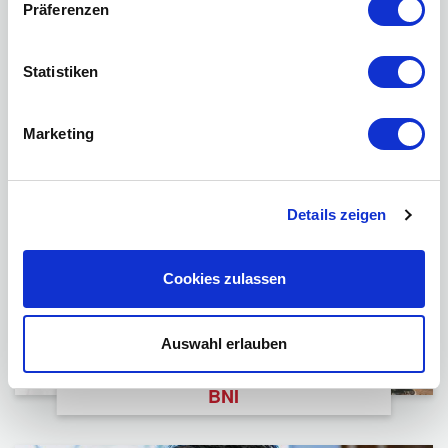
Präferenzen
Mitglied finden
Statistiken
Impressum
Datenschutzerklärung
Marketing
Details zeigen
Cookies zulassen
Auswahl erlauben
BNI