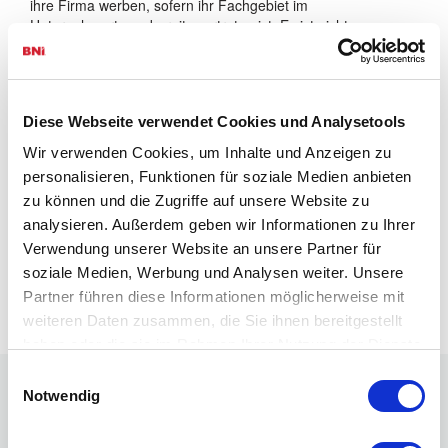
ihre Firma werben, sofern ihr Fachgebiet im
Unternehmerteam bereits vertreten ist. Es ist nicht
notwendig, eine Einladung zum Besuch eines
Unternehmerteams zu erhalten. Es wird jedoch empfohlen,
vor dem Besuch Kontakt mit der Direktorin resp. dem
Direktor des Unternehmerteams aufzunehmen.
Diese Webseite verwendet Cookies und Analysetools
Wir verwenden Cookies, um Inhalte und Anzeigen zu
personalisieren, Funktionen für soziale Medien anbieten
zu können und die Zugriffe auf unsere Website zu
analysieren. Außerdem geben wir Informationen zu Ihrer
Erweiterte Suche
Verwendung unserer Website an unsere Partner für
soziale Medien, Werbung und Analysen weiter. Unsere
Partner führen diese Informationen möglicherweise mit
weiteren Daten zusammen, die Sie ihnen bereitgestellt
haben oder die sie im Rahmen Ihrer Nutzung der Dienste
gesammelt haben.
Einwilligungsauswahl
Notwendig
Links