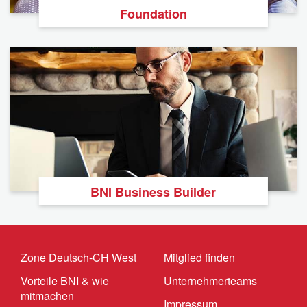
Foundation
BNI Business Builder
Zone Deutsch-CH West
Mitglied finden
Vorteile BNI & wie
Unternehmerteams
mitmachen
Impressum